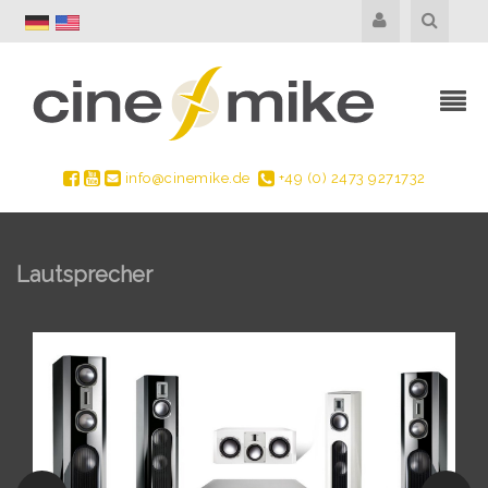
info@cinemike.de
+49 (0) 2473 9271732
Lautsprecher