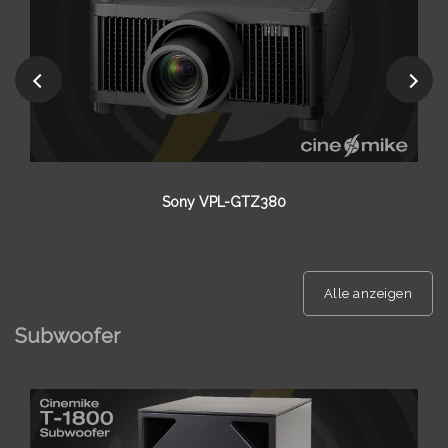
Barco Bragi Cinemascope
Alle anzeigen
Subwoofer