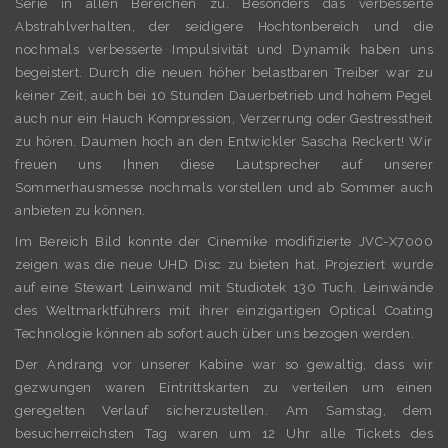
Serie in allen Bereichen zu. Besonders das verbesserte
Abstrahlverhalten, der seidigere Hochtonbereich und die
nochmals verbesserte Impulsivität und Dynamik haben uns
begeistert. Durch die neuen höher belastbaren Treiber war zu
keiner Zeit, auch bei 10 Stunden Dauerbetrieb und hohem Pegel
auch nur ein Hauch Kompression, Verzerrung oder Gestresstheit
zu hören. Daumen hoch an den Entwickler Sascha Reckert! Wir
freuen uns Ihnen diese Lautsprecher auf unserer
Sommerhausmesse nochmals vorstellen und ab Sommer auch
anbieten zu können.
Im Bereich Bild konnte der Cinemike modifizierte JVC-X7000
zeigen was die neue UHD Disc zu bieten hat. Projeziert wurde
auf eine Stewart Leinwand mit Studiotek 130 Tuch. Leinwände
des Weltmarktführers mit ihrer einzigartigen Optical Coating
Technologie können ab sofort auch über uns bezogen werden.
Der Andrang vor unserer Kabine war so gewaltig, dass wir
gezwungen waren Eintrittskarten zu verteilen um einen
geregelten Verlauf sicherzustellen. Am Samstag, dem
besucherreichsten Tag waren um 12 Uhr alle Tickets des