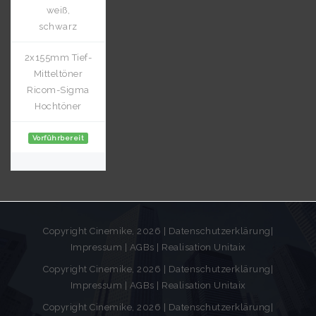
weiß,
schwarz
2x155mm Tief-
Mitteltöner
Ricom-Sigma
Hochtöner
Vorführbereit
Copyright Cinemike, 2026 |
Datenschutzerklärung
|
Impressum
|
AGBs
| Realisation
Unitaix
Copyright Cinemike, 2026 |
Datenschutzerklärung
|
Impressum
|
AGBs
| Realisation
Unitaix
Copyright Cinemike, 2026 |
Datenschutzerklärung
|