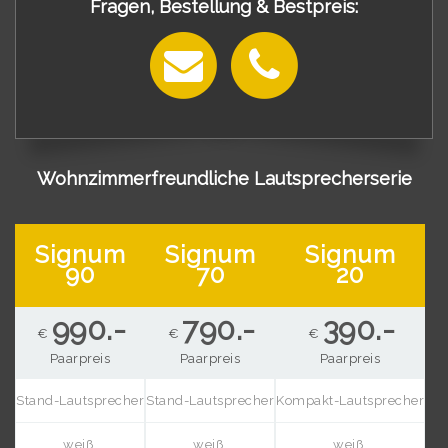
Fragen, Bestellung & Bestpreis:
Wohnzimmerfreundliche Lautsprecherserie
Signum
Signum
Signum
90
70
20
990.-
790.-
390.-
€
€
€
Paarpreis
Paarpreis
Paarpreis
Stand-Lautsprecher
Stand-Lautsprecher
Kompakt-Lautsprecher
weiß,
weiß,
weiß,