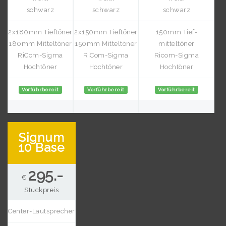
schwarz
schwarz
schwarz
2x180mm Tieftöner
2x150mm Tieftöner
150mm Tief-
180mm Mitteltöner
150mm Mitteltöner
mitteltöner
RiCom-Sigma
RiCom-Sigma
Ricom-Sigma
Hochtöner
Hochtöner
Hochtöner
Vorführbereit
Vorführbereit
Vorführbereit
Signum
10 Base
295.-
€
Stückpreis
Center-Lautsprecher