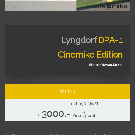
Lyngdorf
DPA-1
Cinemike Edition
Stereo-Vorverstärker
Stufe 1
inkl. 19% MwSt
3000.-
zzgl.
€
Grundgerät